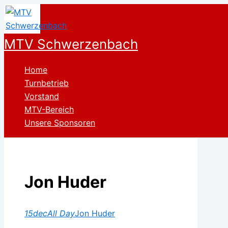
Zum
Inhalt
springen
MTV Schwerzenbach
Home
Turnbetrieb
Vorstand
MTV-Bereich
Unsere Sponsoren
Jon Huder
15
dec
All Day
Jon Huder