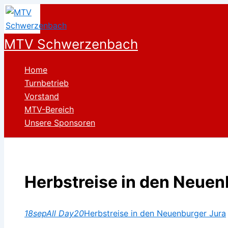
Zum
Inhalt
springen
MTV Schwerzenbach
Home
Turnbetrieb
Vorstand
MTV-Bereich
Unsere Sponsoren
Herbstreise in den Neuen
18
sep
All Day
20
Herbstreise in den Neuenburger Jura