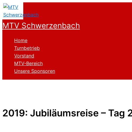
Zum
Inhalt
springen
MTV Schwerzenbach
Home
Turnbetrieb
Vorstand
MTV-Bereich
Unsere Sponsoren
2019: Jubiläumsreise – Tag 